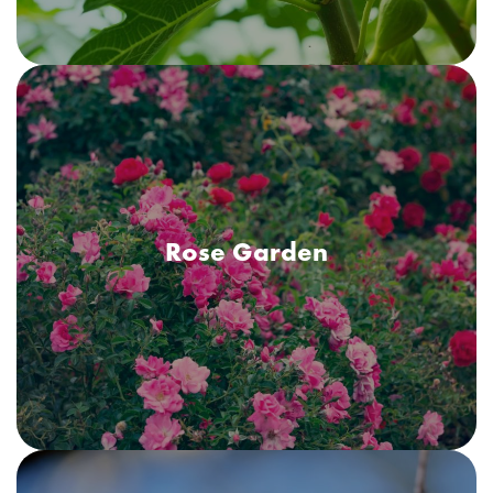
Rose Garden
Rose Garden
Un parfum floral, verde, ca o grădină englezească plină de
trandafiri înfloriți. Un buchet proaspăt de frunze verzi, petale de
trandafir și violete, cu note subtile de mosc.