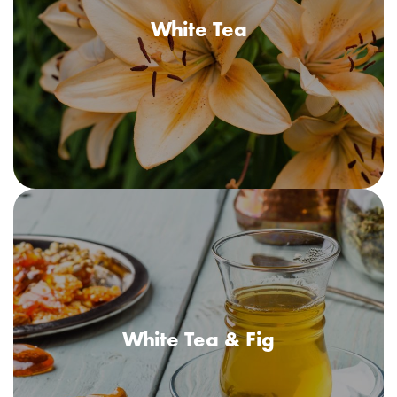
White Tea
Un pafrum fresh, floral, ca atomfpsera unei stațiuni liniștite. Note
de ceai alb se împletesc cu cele de crin și mosc.
White Tea & Fig
White Tea & Fig
Un parfum floral, citric, care-ți înviorează simțurile. Un amestec
perfect de ceai alb și smochine dulci, cu note de bergamotă,
lăcrămioare și mosc.