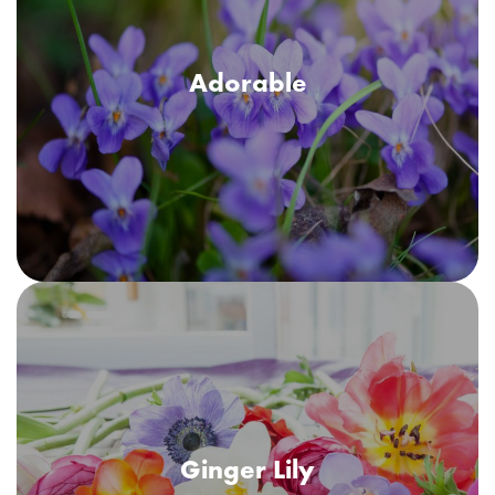
Adorable
Un parfum fin, floral, ca sentimentul dulce care-ți umple inima și
Adorable
te face să zâmbești. Un amestec de fructe de pădure, violete,
iasomie, tuberoze și petale de trandafir, combinat cu santal,
vanilie și mosc.
Ginger Lily
Un parfum floral, ca o oază tropicală ce revine la viață, cu flori
Ginger Lily
de crin ce decorează poteca spre mare. Note inspiraționale și