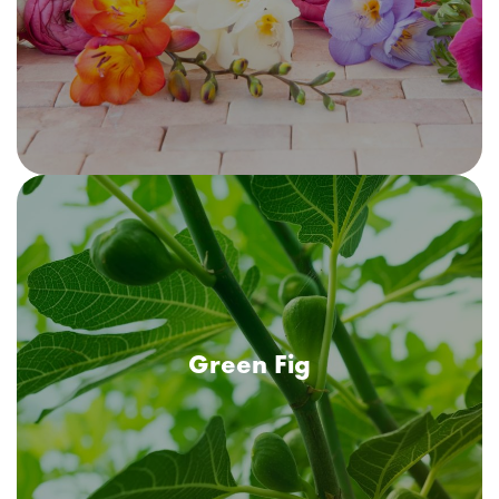
fresh de citrice, petale verzi, frezii și trandafir, cu o notă subtilă
de mosc.
Green Fig
Green Fig
Un parfum verde, fructat, ce te transpune sub smochinii încărcați
de fructe. O compoziție fructată, cu arome de coacăze negre,
piersici albe, prune și iasomie, cu o bază de santal și cedru.